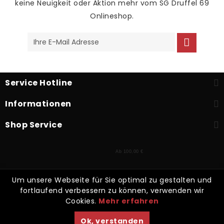
keine Neuigkeit oder Aktion mehr vom SG Druffel 69
Onlineshop.
Service Hotline
Informationen
Shop Service
Ab 100,00 €
Um unsere Webseite für Sie optimal zu gestalten und
* Alle Preise inkl. gesetzl. Mehrwertsteuer zzgl.
Versandkosten
und
fortlaufend verbessern zu können, verwenden wir
ggf. Nachnahmegebühren, wenn nicht anders beschrieben
Cookies.
Mehr erfahren
Kontakt
Zahlarten
Versand
Ok, verstanden