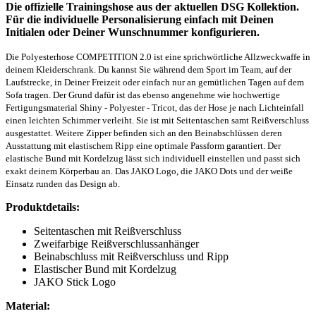
Die offizielle Trainingshose aus der aktuellen DSG Kollektion.
Für die individuelle Personalisierung einfach mit Deinen
Initialen oder Deiner Wunschnummer konfigurieren.
Die Polyesterhose COMPETITION 2.0 ist eine sprichwörtliche Allzweckwaffe in
deinem Kleiderschrank. Du kannst Sie während dem Sport im Team, auf der
Laufstrecke, in Deiner Freizeit oder einfach nur an gemütlichen Tagen auf dem
Sofa tragen. Der Grund dafür ist das ebenso angenehme wie hochwertige
Fertigungsmaterial Shiny - Polyester - Tricot, das der Hose je nach Lichteinfall
einen leichten Schimmer verleiht. Sie ist mit Seitentaschen samt Reißverschluss
ausgestattet. Weitere Zipper befinden sich an den Beinabschlüssen deren
Ausstattung mit elastischem Ripp eine optimale Passform garantiert. Der
elastische Bund mit Kordelzug lässt sich individuell einstellen und passt sich
exakt deinem Körperbau an. Das JAKO Logo, die JAKO Dots und der weiße
Einsatz runden das Design ab.
Produktdetails:
Seitentaschen mit Reißverschluss
Zweifarbige Reißverschlussanhänger
Beinabschluss mit Reißverschluss und Ripp
Elastischer Bund mit Kordelzug
JAKO Stick Logo
Material: