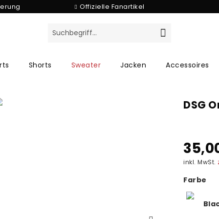
ferung
Offizielle Fanartikel
rts
Shorts
Sweater
Jacken
Accessoires
DSG O
35,0
inkl. MwSt.
Farbe