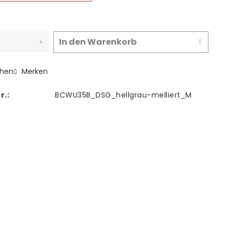
In den
Warenkorb
chen
Merken
r.:
BCWU35B_DSG_hellgrau-melliert_M