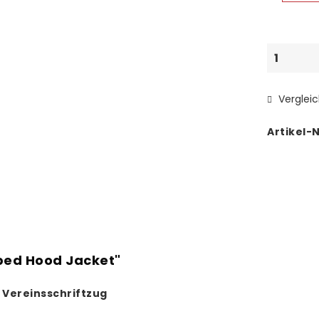
Verglei
Artikel-N
ped Hood Jacket"
 Vereinsschriftzug