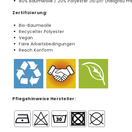
80% Baumwolle / 20% Polyester
(Hellgrau me
280 g/m²
Zertifizierung:
Bio-Baumwolle
Recycelter Polyester
Vegan
Faire Arbeitsbedingungen
Reach Konform
Pflegehinweise Hersteller: