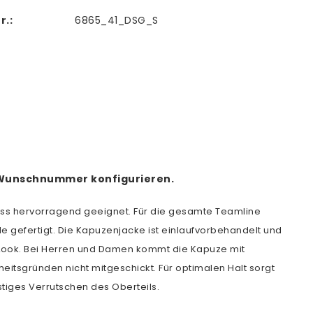
r.:
6865_41_DSG_S
er Wunschnummer konfigurieren.
nlass hervorragend geeignet. Für die gesamte Teamline
e gefertigt. Die Kapuzenjacke ist einlaufvorbehandelt und
en Look. Bei Herren und Damen kommt die Kapuze mit
eitsgründen nicht mitgeschickt. Für optimalen Halt sorgt
tiges Verrutschen des Oberteils.