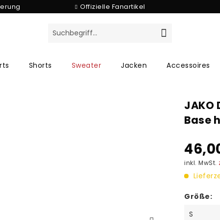
ferung
Offizielle Fanartikel
rts
Shorts
Sweater
Jacken
Accessoires
JAKO 
Base h
46,0
inkl. MwSt.
Lieferz
Größe: