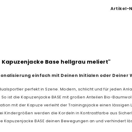
Artikel-N
 Kapuzenjacke Base hellgrau meliert"
ersonalisierung einfach mit Deinen Initialen oder Dein
dualsportler perfekt in Szene. Modern, schlicht und für jeden A
 So ist die Kapuzenjacke BASE mit großen Anteilen Bio-Baumwoll
ination mit der Kapuze verleiht der Trainingsjacke einen lässig
ei Kindergrößen werden die Kordeln in Kontrastfarbe aus Sicherh
die Kapuzenjacke BASE deinen Bewegungen an und verhindert läs