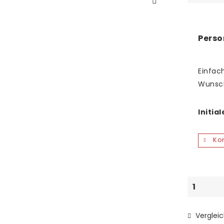
Perso
Einfach
Wunsc
Initia
Kon
Verglei