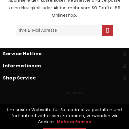
Abonniere den kostenlosen Newsletter und verpasse
keine Neuigkeit oder Aktion mehr vom SG Druffel 69
Onlineshop.
Service Hotline
Informationen
Shop Service
Ab 100,00 €
Um unsere Webseite für Sie optimal zu gestalten und
* Alle Preise inkl. gesetzl. Mehrwertsteuer zzgl.
Versandkosten
und
fortlaufend verbessern zu können, verwenden wir
ggf. Nachnahmegebühren, wenn nicht anders beschrieben
Cookies.
Mehr erfahren