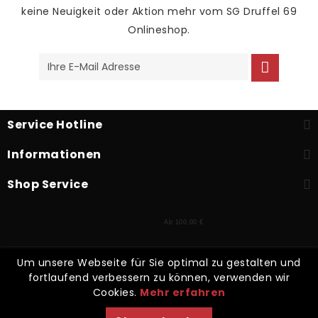
keine Neuigkeit oder Aktion mehr vom SG Druffel 69
Onlineshop.
Service Hotline
Informationen
Shop Service
Ab 100,00 €
Um unsere Webseite für Sie optimal zu gestalten und
* Alle Preise inkl. gesetzl. Mehrwertsteuer zzgl.
Versandkosten
und
fortlaufend verbessern zu können, verwenden wir
ggf. Nachnahmegebühren, wenn nicht anders beschrieben
Cookies.
Mehr erfahren
Kontakt
Zahlarten
Versand