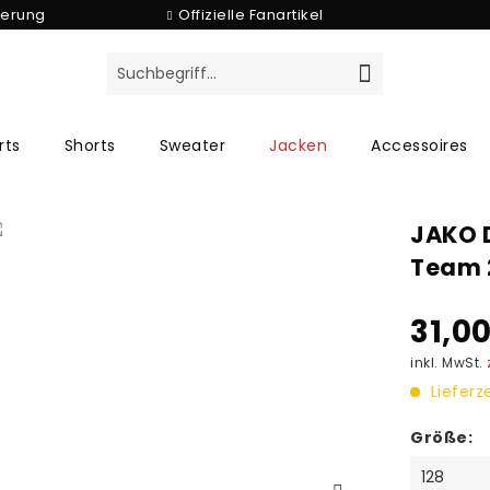
ferung
Offizielle Fanartikel
rts
Shorts
Sweater
Jacken
Accessoires
JAKO D
Team 
31,00
inkl. MwSt.
Lieferz
Größe: