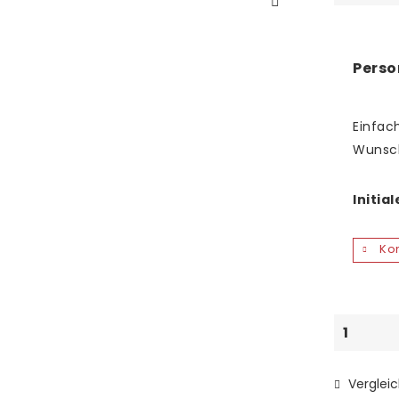
Perso
Einfach
Wunsc
Initia
Kon
Verglei