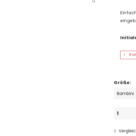
Einfac
einge
Initia
Kon
Größe:
Verglei