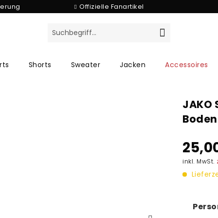
ferung
Offizielle Fanartikel
rts
Shorts
Sweater
Jacken
Accessoires
JAKO S
Boden
25,0
inkl. MwSt.
Lieferz
Perso