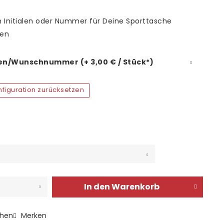
h Initialen oder Nummer für Deine Sporttasche
ben
len/Wunschnummer (+ 3,00 € / Stück*)
figuration zurücksetzen
In den
Warenkorb
chen
Merken